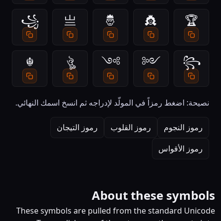
꧁
亗
🤴
👸
🏆
☬
ঔৣ
༻
༺
꧂
نصيحة: اضغط رمزاً في المولّد لإدراجه ثم انسخ اسمك النهائي.
رموز النجوم
رموز القلوب
رموز التيجان
رموز الأقواس
About these symbols
These symbols are pulled from the standard Unicode