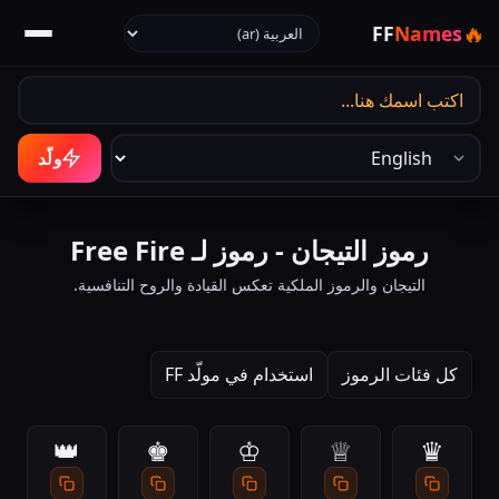
اختر اللغة
🔥
FF
Names
لغة الإخراج
ولّد
رموز التيجان - رموز لـ Free Fire
التيجان والرموز الملكية تعكس القيادة والروح التنافسية.
كل فئات الرموز
استخدام في مولّد FF
👑
♚
♔
♕
♛