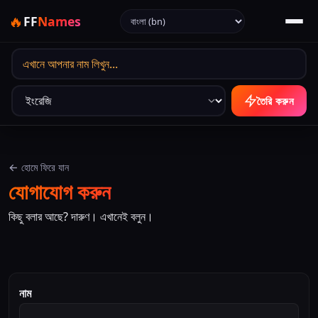
ভাষা নির্বাচন করুন
🔥
FF
Names
আউটপুট ভাষা
তৈরি করুন
← হোমে ফিরে যান
যোগাযোগ করুন
কিছু বলার আছে? দারুণ। এখানেই বলুন।
নাম