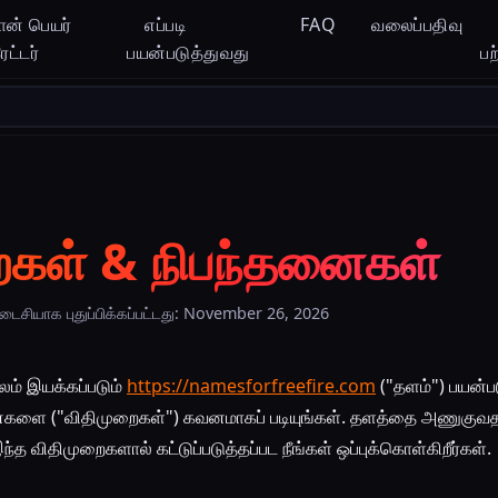
ான் பெயர்
எப்படி
FAQ
வலைப்பதிவு
ட்டர்
பயன்படுத்துவது
பற
ைகள் & நிபந்தனைகள்
ைசியாக புதுப்பிக்கப்பட்டது: November 26, 2026
லம் இயக்கப்படும்
https://namesforfreefire.com
("தளம்") பயன்பட
ைகளை ("விதிமுறைகள்") கவனமாகப் படியுங்கள். தளத்தை அணுகுவ
்த விதிமுறைகளால் கட்டுப்படுத்தப்பட நீங்கள் ஒப்புக்கொள்கிறீர்கள்.