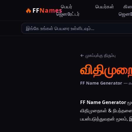
பெயர்
பெயர்கள்
கிள
🔥
FF
Names
ஜெனரேட்டர்
ஜெனரே
வெளியீட்டு மொழி
← முகப்புக்கு திரும்பு
விதிமுற
FF Name Generator
— கட
FF Name Generator
மூ
விதிமுறைகள் & நிபந்தன
பயன்படுத்துவதன் மூலம், இந